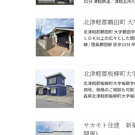
31分 津軽鉄道／津軽五所川
北津軽郡鶴田町 大
北津軽郡鶴田町 大字鶴田字沖
ＬＤＫ以上の広々とした間取り
線 / 陸奥鶴田駅 徒歩23分 所
北津軽郡板柳町大
北津軽郡板柳町大字板柳字船
用地、価格のご相談も可能です
森県北津軽郡板柳町大字板柳
サカモト住建 新築住
開催)