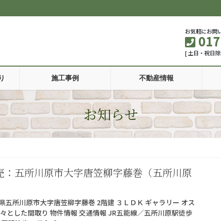
お気軽にお問
017
[ 土日・祝日除
り
施工事例
不動産情報
お知らせ
売：五所川原市大字唐笠柳字藤巻（五所川原
五所川原市大字唐笠柳字藤巻 2階建 ３ＬＤＫ ギャラリー オス
々とした間取り 物件情報 交通情報 JR五能線／五所川原駅徒歩