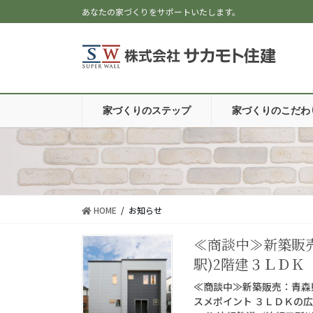
コ
ナ
あなたの家づくりをサポートいたします。
ン
ビ
テ
ゲ
ン
ー
ツ
シ
に
ョ
移
ン
家づくりのステップ
家づくりのこだわ
動
に
移
動
HOME
お知らせ
≪商談中≫新築販
駅)2階建３ＬＤＫ​
≪商談中≫新築販売：青森県
スメポイント ３ＬＤＫの広